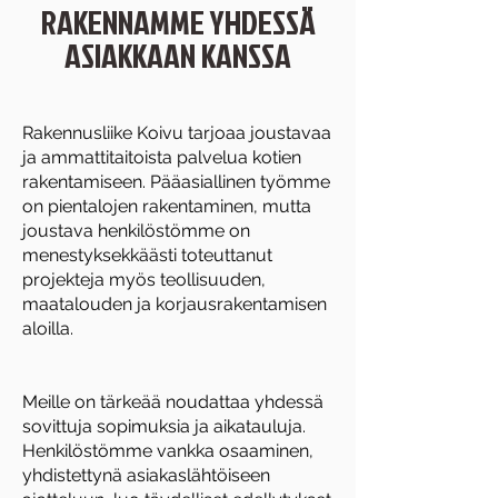
RAKENNAMME YHDESSÄ
ASIAKKAAN KANSSA
Rakennusliike Koivu tarjoaa joustavaa
ja ammattitaitoista palvelua kotien
rakentamiseen. Pääasiallinen työmme
on pientalojen rakentaminen, mutta
joustava henkilöstömme on
menestyksekkäästi toteuttanut
projekteja myös teollisuuden,
maatalouden ja korjausrakentamisen
aloilla.
Meille on tärkeää noudattaa yhdessä
sovittuja sopimuksia ja aikatauluja.
Henkilöstömme vankka osaaminen,
yhdistettynä asiakaslähtöiseen