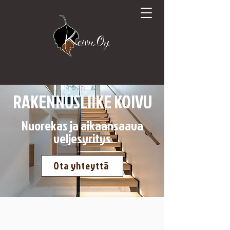
RAKENNUSLIIKE KOIVU
Nuorekas ja aikaansaava
veljesyritys
Ota yhteyttä