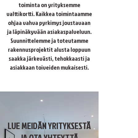
toiminta on yrityksemme
valttikortti. Kaikkea toimintaamme
ohjaa vahva pyrkimys joustavaan
ja läpinäkyvään asiakaspalveluun.
Suunnittelemme ja toteutamme
rakennusprojektit alusta loppuun
saakka järkevästi, tehokkaasti ja
asiakkaan toiveiden mukaisesti.
LUE MEIDÄN YRITYKSESTÄ
JA OTA YHTEYTTÄ